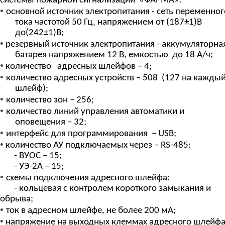
системы пожарной сигнализации «ФАРМА».
•
основной источник
электропитания - сеть
переменног
тока частотой 50 Гц, напряжением от (187±1)В
до(242±1)В;
•
резервный источник электропитания - аккумуляторна
батарея напряжением 12 В, емкостью
до 18 А/ч;
•
количество
адресных шлейфов –
4;
•
количество адресных устройств – 508
(127 на кажды
шлейф);
•
количество зон – 256;
•
количество линий управления автоматики и
оповещения – 32;
•
интерфейс для программирования
–
USB;
•
количество АУ подключаемых через
–
RS-485:
- ВУОС – 15;
- УЭ-2А – 15;
•
схемы подключения адресного шлейфа:
- кольцевая
с
контролем короткого замыкания и
обрыва;
•
ток в адресном шлейфе, не более 200 мА;
•
напряжение на выходных клеммах адресного шлейф