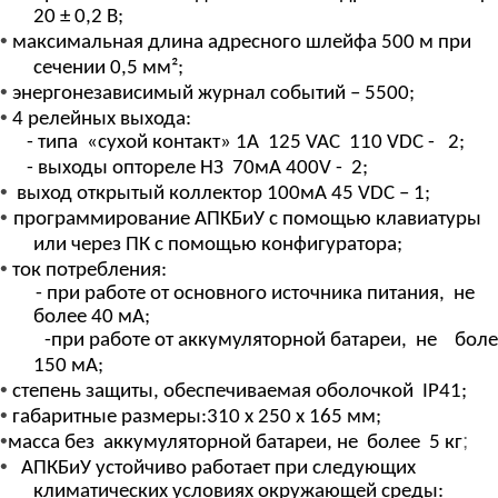
20 ± 0,2 В;
•
максимальная длина адресного шлейфа 500 м при
сечении 0,5 мм²;
•
энергонезависимый журнал событий – 5500;
•
4 релейных выхода:
- типа
«сухой
контакт» 1А
125 VAC
110
VDC -
2;
- выходы
оптореле
НЗ
70мА 400
V
-
2;
•
выход
открытый коллектор 100мА 45
VDC
– 1;
•
программирование АПКБиУ с помощью клавиатуры
или через ПК с помощью конфигуратора;
•
ток потребления:
- при работе от основного источника питания,
не
более 40 мА;
-при
работе от
аккумуляторной батареи,
не
боле
150 мА;
•
степень
защиты, обеспечиваемая
оболочкой
IP41;
•
габаритные размеры:310 х 250 х 165 мм;
•
;
масса без
аккумуляторной батареи, не
более
5 кг
•
АПКБиУ устойчиво
работает при следующих
климатических условиях окружающей среды
: